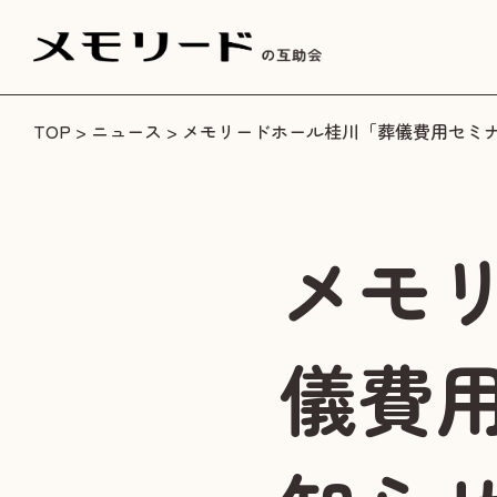
TOP
>
ニュース
> メモリードホール桂川「葬儀費用セミ
メモ
儀費