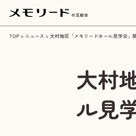
TOP
>
ニュース
> 大村地区「メモリードホール見学会」
大村
ル見