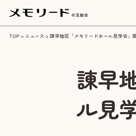
TOP
>
ニュース
> 諌早地区「メモリードホール見学会」
諌早
ル見