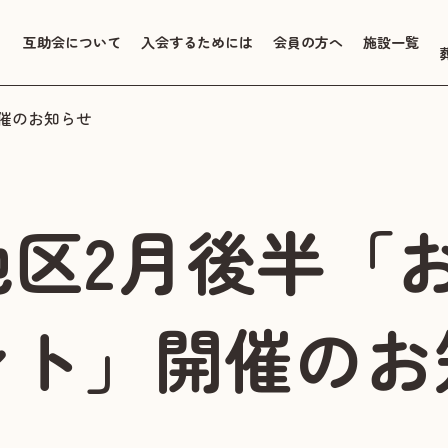
互助会について
入会するためには
会員の方へ
施設一覧
開催のお知らせ
地区2月後半「
ント」開催のお