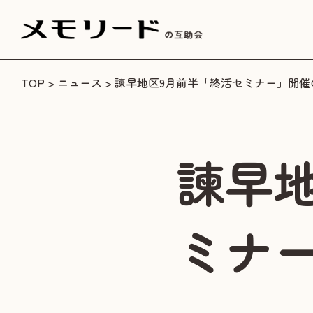
TOP
>
ニュース
> 諫早地区9月前半「終活セミナー」開
諫早
ミナ