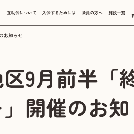
互助会について
入会するためには
会員の方へ
施設一覧
催のお知らせ
地区9月前半「
ー」開催のお知