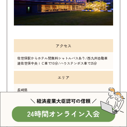
アクセス
佐世保駅からホテル間無料シャトルバスあり/西九州自動車
道佐世保中央ＩＣ車で10分/ハウステンボス車で25分
エリア
長崎県
所在地
長崎県佐世保市鹿子前町740