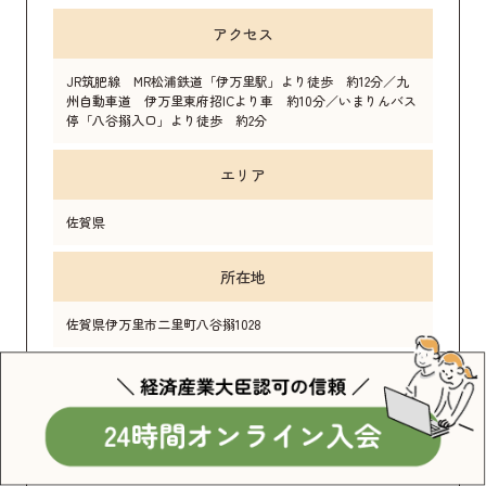
アクセス
JR筑肥線 MR松浦鉄道「伊万里駅」より徒歩 約12分／九
州自動車道 伊万里東府招ICより車 約10分／いまりんバス
停「八谷搦入口」より徒歩 約2分
エリア
佐賀県
所在地
佐賀県伊万里市二里町八谷搦1028
お問合せ
0955-23-7979