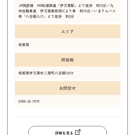
JR筑肥線 MR松浦鉄道「伊万里駅」より徒歩 約12分／九
州自動車道 伊万里東府招ICより車 約10分／いまりんバス
停「八谷搦入口」より徒歩 約2分
エリア
佐賀県
所在地
佐賀県伊万里市二里町八谷搦1009
お問合せ
0955-22-7979
詳細を見る